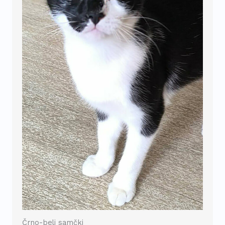
Črno-beli samčki