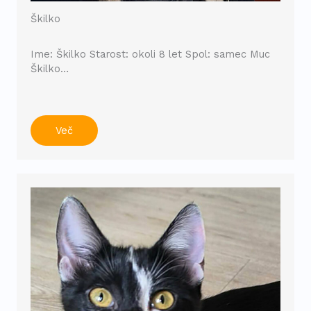
Škilko
Ime: Škilko Starost: okoli 8 let Spol: samec Muc
Škilko…
Več