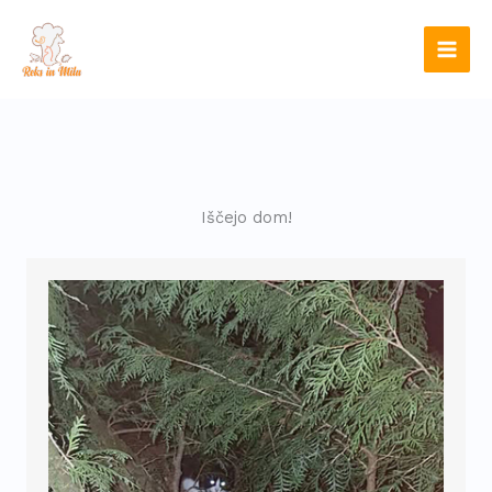
Skip
to
content
Iščejo dom!