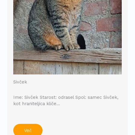
Sivček
Ime: Sivček Starost: odrasel Spol: samec Sivček,
kot hraniteljica kliče…
Več